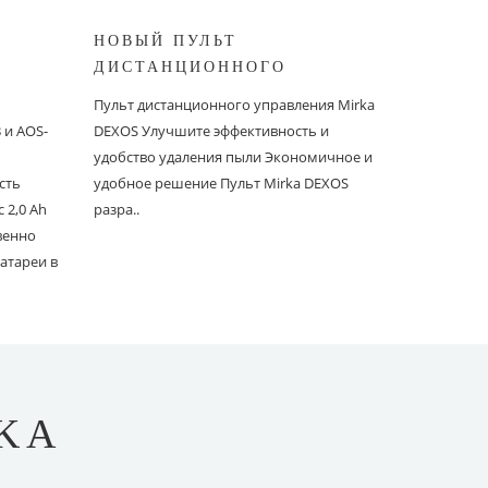
НОВЫЙ ПУЛЬТ
КОМПЛ
ДИСТАНЦИОННОГО
ШЛИФО
ШИНОК
УПРАВЛЕНИЯ MIRKA®
ПОТОЛ
Пульт дистанционного управления Mirka
Комплекты
DEXOS: УЛУЧШИТЕ
и AOS-
DEXOS Улучшите эффективность и
шлифования
ЭФФЕКТИВНОСТЬ И
удобство удаления пыли Экономичное и
LEROS в ко
УДОБСТВО УДАЛЕНИЯ
сть
удобное решение Пульт Mirka DEXOS
HD 225 мм (
ПЫЛИ
 2,0 Ah
разра..
вместо 121
твенно
атареи в
KA