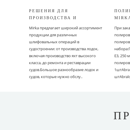
РЕШЕНИЯ ДЛЯ
ПОЛИ
ПРОИЗВОДСТВА И
MIRK
РЕСТАВРАЦИИ СУДОВ ОТ
Mirka предлагает широкий ассортимент
При зак
MIRKA
продукции для различных
полиров
шлифовальных операций в
полиров
судостроении: от производства лодок,
набора:
включая производство яхт высокого
E3, 250
класса, до ремонта и реставрации
полиров
судов.Большое разнообразие лодок и
1штAbral
судов, которые нужно обслу..
штAbral
П