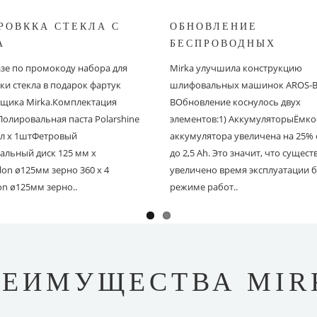
РОВККА СТЕКЛА С
ОБНОВЛЕНИЕ
A
БЕСПРОВОДНЫХ
ШЛИФОВАЛЬНЫХ МА
азе по промокоду набора для
Mirka улучшила конструкцию
MIRKA
ки стекла в подарок фартук
шлифовальных машинок AROS-B 
щика Mirka.Комплектация
BОбновление коснулось двух
Полировальная паста Polarshine
элементов:1) АккумуляторыЁмко
 мл х 1штФетровый
аккумулятора увеличена на 25% с
альный диск 125 мм х
до 2,5 Ah. Это значит, что сущес
on ø125мм зерно 360 х 4
увеличено время эксплуатации б
on ø125мм зерно..
режиме работ..
РЕИМУЩЕСТВА MIR