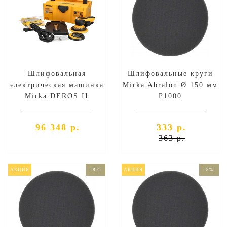
Шлифовальная
Шлифовальные круги
электрическая машинка
Mirka Abralon Ø 150 мм
Mirka DEROS II
P1000
5650CV, 125/150мм,
орбита 5мм
96 348 р.
333 р.
363 р.
АКЦИЯ
-8%
АКЦИЯ
-8%