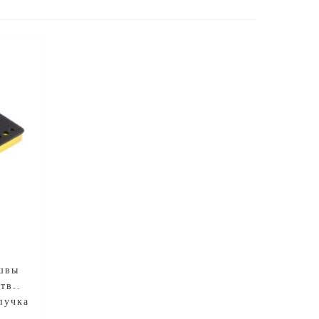
швы
тв..
пучка