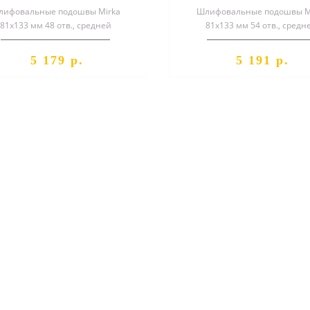
лифовальные подошвы Mirka
Шлифовальные подошвы M
81х133 мм 48 отв., средней
81х133 мм 54 отв., средн
жесткости, липучка Арт. №
жесткости, липучка Арт.
8292353011..
8295350111..
5 179 р.
5 191 р.