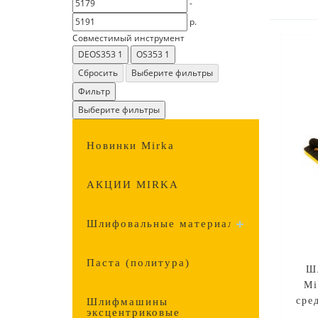
-
р.
Совместимый инструмент
DEOS353
1
OS353
1
Сбросить
Выберите фильтры
Фильтр
Выберите фильтры
Новинки Mirka
АКЦИИ MIRKA
Шлифовальные материалы
Паста (политура)
Ш
Mi
сре
Шлифмашины
эксцентриковые