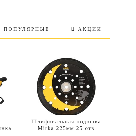
ПОПУЛЯРНЫЕ
АКЦИИ
НОВИНК
Шлифовальная подошва
Шлиф
инка
Mirka 225мм 25 отв
Mir
600