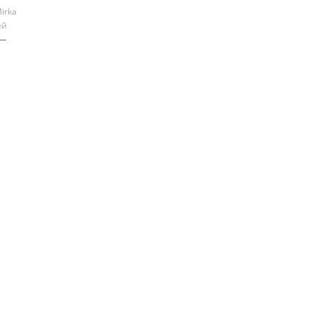
irka
ей
 №