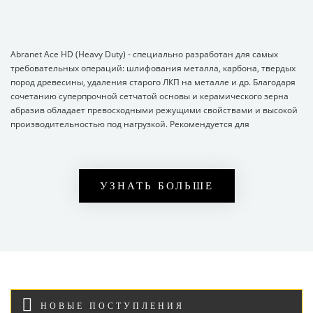
Abranet Ace HD (Heavy Duty) - специально разработан для самых
требовательных операций: шлифования металла, карбона, твердых
пород древесины, удаления старого ЛКП на металле и др. Благодаря
сочетанию суперпрочной сетчатой основы и керамического зерна
абразив обладает превосходными режущими свойствами и высокой
производительностью под нагрузкой. Рекомендуется для
использования с мощными роторно-орбитальными машинками с
орбитой 5 мм и более.
УЗНАТЬ БОЛЬШЕ
НОВЫЕ ПОСТУПЛЕНИЯ