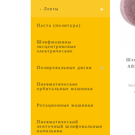
- Ленты
Паста (политура)
Шлифмашины
эксцентриковые
электрические
Шли
AB
Полировальные диски
Пневматические
Mir
орбитальные машинки
спе
Ротационные машинки
Пневматический
ленточный шлифовальный
напильник