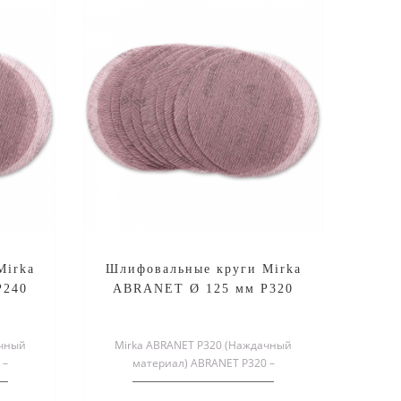
Mirka
Шлифовальные круги Mirka
P240
ABRANET Ø 125 мм P320
ачный
Mirka ABRANET P320 (Наждачный
 –
материал) ABRANET P320 –
круг,
специальный шлифовальный круг,
служащий для о..