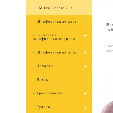
- Mirka Coarse Cut
- Шлифовальные цветки
Шли
AB
- Зачистные
шлифовальные диски
Mi
мате
- Шлифовальный войлок
спе
- Полоски
- Листы
- Треугольники
- Рулоны