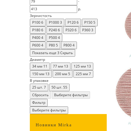
-
р.
Зернистость
P100
6
P1000
3
P120
6
P150
5
P180
6
P240
6
P320
6
P360
3
P400
4
P500
4
P600
4
P80
5
P800
4
Показать еще 3
Скрыть
Диаметр
34 мм
11
77 мм
13
125 мм
13
150 мм
13
200 мм
5
225 мм
7
В упаковке
25 шт.
7
50 шт.
55
Сбросить
Выберите фильтры
Фильтр
Выберите фильтры
A
Новинки Mirka