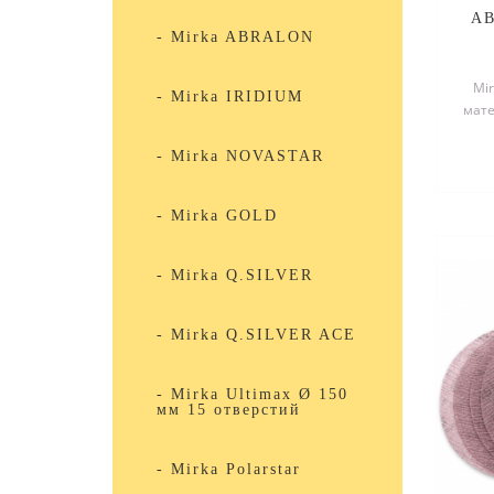
AB
- Mirka ABRALON
Mi
- Mirka IRIDIUM
мате
спе
- Mirka NOVASTAR
- Mirka GOLD
- Mirka Q.SILVER
- Mirka Q.SILVER ACE
- Mirka Ultimax Ø 150
мм 15 отверстий
- Mirka Polarstar