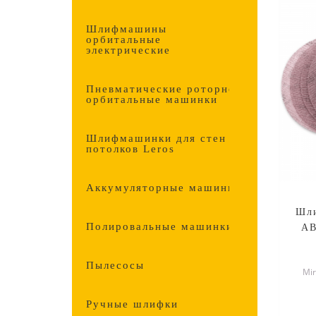
Шлифмашины
орбитальные
электрические
Пневматические роторно-
орбитальные машинки
Шлифмашинки для стен и
потолков Leros
Аккумуляторные машинки
Шли
Полировальные машинки
AB
Пылесосы
Mi
спе
Ручные шлифки