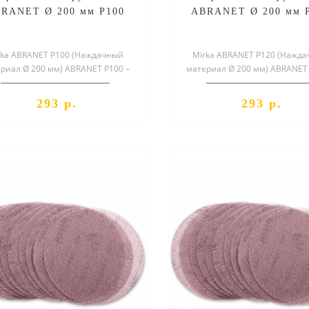
RANET Ø 200 мм P100
ABRANET Ø 200 мм 
rka ABRANET P100 (Наждачный
Mirka ABRANET P120 (Нажд
риал Ø 200 мм) ABRANET P100 –
материал Ø 200 мм) ABRANET 
циальный шлифовальный круг,
специальный шлифовальный 
служа..
служа..
293 р.
293 р.