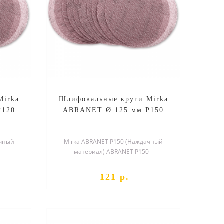
Mirka
Шлифовальные круги Mirka
P120
ABRANET Ø 125 мм P150
ачный
Mirka ABRANET P150 (Наждачный
 –
материал) ABRANET P150 –
круг,
специальный шлифовальный круг,
служащий для о..
121 р.