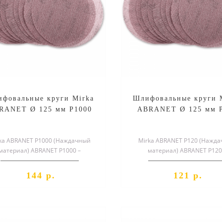
фовальные круги Mirka
Шлифовальные круги 
RANET Ø 125 мм P1000
ABRANET Ø 125 мм 
ka ABRANET P1000 (Наждачный
Mirka ABRANET P120 (Нажд
материал) ABRANET P1000 –
материал) ABRANET P120
циальный шлифовальный круг,
специальный шлифовальный 
служащий для..
служащий для о..
144 р.
121 р.