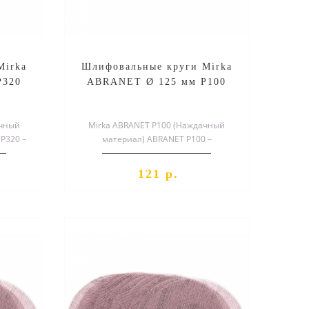
Mirka
Шлифовальные круги Mirka
P320
ABRANET Ø 125 мм P100
ачный
Mirka ABRANET P100 (Наждачный
P320 –
материал) ABRANET P100 –
круг,
специальный шлифовальный круг,
служащий для о..
121 р.