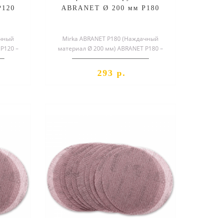
P120
ABRANET Ø 200 мм P180
ачный
Mirka ABRANET P180 (Наждачный
P120 –
материал Ø 200 мм) ABRANET P180 –
круг,
специальный шлифовальный круг,
служа..
293 р.