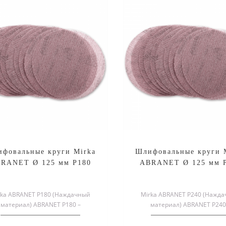
фовальные круги Mirka
Шлифовальные круги 
RANET Ø 125 мм P180
ABRANET Ø 125 мм 
rka ABRANET P180 (Наждачный
Mirka ABRANET P240 (Нажд
материал) ABRANET P180 –
материал) ABRANET P240
циальный шлифовальный круг,
специальный шлифовальный 
служащий для о..
служащий для о..